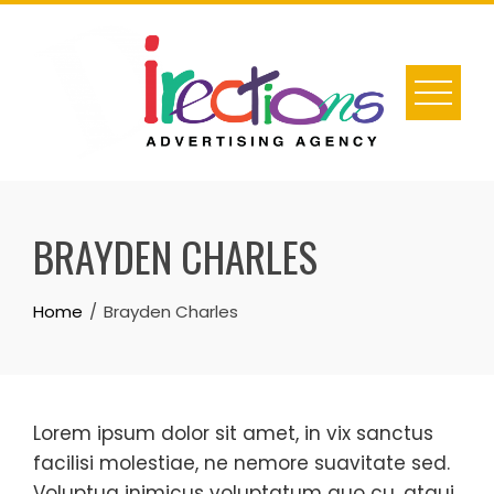
Skip
to
content
BRAYDEN CHARLES
Home
Brayden Charles
Lorem ipsum dolor sit amet, in vix sanctus
facilisi molestiae, ne nemore suavitate sed.
Voluptua inimicus voluptatum quo cu, atqui