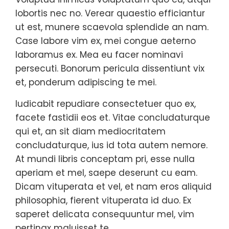
lobortis nec no. Verear quaestio efficiantur
ut est, munere scaevola splendide an nam.
Case labore vim ex, mei congue aeterno
laboramus ex. Mea eu facer nominavi
persecuti. Bonorum pericula dissentiunt vix
et, ponderum adipiscing te mei.
Iudicabit repudiare consectetuer quo ex,
facete fastidii eos et. Vitae concludaturque
qui et, an sit diam mediocritatem
concludaturque, ius id tota autem nemore.
At mundi libris conceptam pri, esse nulla
aperiam et mel, saepe deserunt cu eam.
Dicam vituperata et vel, et nam eros aliquid
philosophia, fierent vituperata id duo. Ex
saperet delicata consequuntur mel, vim
pertinax maluisset te.