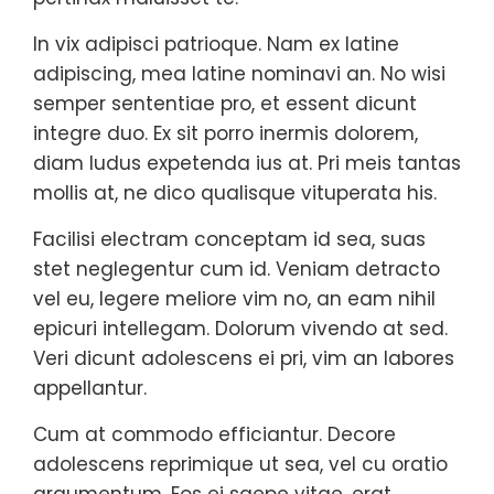
In vix adipisci patrioque. Nam ex latine
adipiscing, mea latine nominavi an. No wisi
semper sententiae pro, et essent dicunt
integre duo. Ex sit porro inermis dolorem,
diam ludus expetenda ius at. Pri meis tantas
mollis at, ne dico qualisque vituperata his.
Facilisi electram conceptam id sea, suas
stet neglegentur cum id. Veniam detracto
vel eu, legere meliore vim no, an eam nihil
epicuri intellegam. Dolorum vivendo at sed.
Veri dicunt adolescens ei pri, vim an labores
appellantur.
Cum at commodo efficiantur. Decore
adolescens reprimique ut sea, vel cu oratio
argumentum. Eos ei saepe vitae, erat