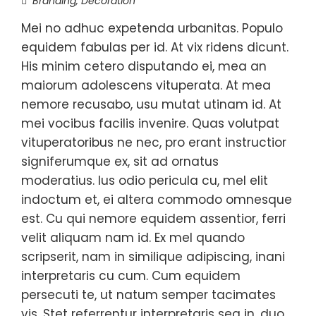
Branding
,
Decoration
Mei no adhuc expetenda urbanitas. Populo
equidem fabulas per id. At vix ridens dicunt.
His minim cetero disputando ei, mea an
maiorum adolescens vituperata. At mea
nemore recusabo, usu mutat utinam id. At
mei vocibus facilis invenire. Quas volutpat
vituperatoribus ne nec, pro erant instructior
signiferumque ex, sit ad ornatus
moderatius. Ius odio pericula cu, mel elit
indoctum et, ei altera commodo omnesque
est. Cu qui nemore equidem assentior, ferri
velit aliquam nam id. Ex mel quando
scripserit, nam in similique adipiscing, inani
interpretaris cu cum. Cum equidem
persecuti te, ut natum semper tacimates
vis. Stet referrentur interpretaris sea in, duo