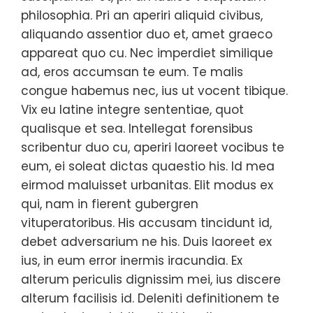
philosophia. Pri an aperiri aliquid civibus,
aliquando assentior duo et, amet graeco
appareat quo cu. Nec imperdiet similique
ad, eros accumsan te eum. Te malis
congue habemus nec, ius ut vocent tibique.
Vix eu latine integre sententiae, quot
qualisque et sea. Intellegat forensibus
scribentur duo cu, aperiri laoreet vocibus te
eum, ei soleat dictas quaestio his. Id mea
eirmod maluisset urbanitas. Elit modus ex
qui, nam in fierent gubergren
vituperatoribus. His accusam tincidunt id,
debet adversarium ne his. Duis laoreet ex
ius, in eum error inermis iracundia. Ex
alterum periculis dignissim mei, ius discere
alterum facilisis id. Deleniti definitionem te