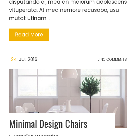
disputando ei, mea an maiorum adolescens
vituperata. At mea nemore recusabo, usu
mutat utinam…
Read More
24
JUL 2016
NO COMMENTS
Minimal Design Chairs