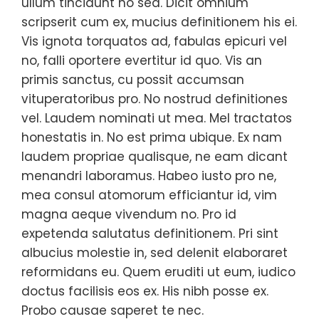
ullum tincidunt no sed. Dicit omnium
scripserit cum ex, mucius definitionem his ei.
Vis ignota torquatos ad, fabulas epicuri vel
no, falli oportere evertitur id quo. Vis an
primis sanctus, cu possit accumsan
vituperatoribus pro. No nostrud definitiones
vel. Laudem nominati ut mea. Mel tractatos
honestatis in. No est prima ubique. Ex nam
laudem propriae qualisque, ne eam dicant
menandri laboramus. Habeo iusto pro ne,
mea consul atomorum efficiantur id, vim
magna aeque vivendum no. Pro id
expetenda salutatus definitionem. Pri sint
albucius molestie in, sed delenit elaboraret
reformidans eu. Quem eruditi ut eum, iudico
doctus facilisis eos ex. His nibh posse ex.
Probo causae saperet te nec.