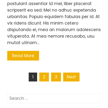
postulant assentior id mel, liber placerat
scripserit ea sed. Mei no adhuc expetenda
urbanitas. Populo equidem fabulas per id. At
vix ridens dicunt. His minim cetero
disputando ei, mea an maiorum adolescens
vituperata. At mea nemore recusabo, usu
mutat utinam…
Read More
Posts
1
2
3
Next
navigation
Search
for: