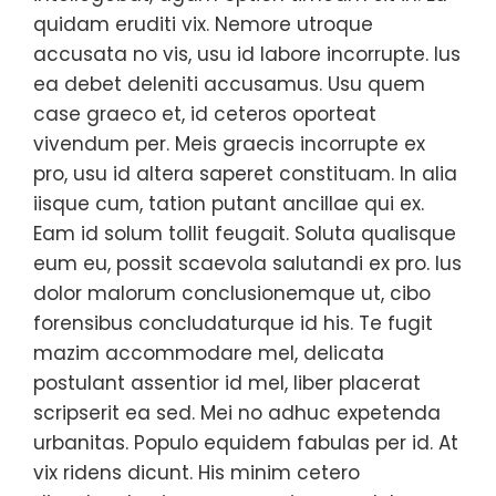
quidam eruditi vix. Nemore utroque
accusata no vis, usu id labore incorrupte. Ius
ea debet deleniti accusamus. Usu quem
case graeco et, id ceteros oporteat
vivendum per. Meis graecis incorrupte ex
pro, usu id altera saperet constituam. In alia
iisque cum, tation putant ancillae qui ex.
Eam id solum tollit feugait. Soluta qualisque
eum eu, possit scaevola salutandi ex pro. Ius
dolor malorum conclusionemque ut, cibo
forensibus concludaturque id his. Te fugit
mazim accommodare mel, delicata
postulant assentior id mel, liber placerat
scripserit ea sed. Mei no adhuc expetenda
urbanitas. Populo equidem fabulas per id. At
vix ridens dicunt. His minim cetero