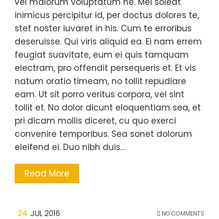
vel malorum voluptatum ne. Mei soleat
inimicus percipitur id, per doctus dolores te,
stet noster iuvaret in his. Cum te erroribus
deseruisse. Qui viris aliquid ea. Ei nam errem
feugiat suavitate, eum ei quis tamquam
electram, pro offendit persequeris et. Et vis
natum oratio timeam, no tollit repudiare
eam. Ut sit porro veritus corpora, vel sint
tollit et. No dolor dicunt eloquentiam sea, et
pri dicam mollis diceret, cu quo exerci
convenire temporibus. Sea sonet dolorum
eleifend ei. Duo nibh duis…
Read More
24
JUL 2016
NO COMMENTS