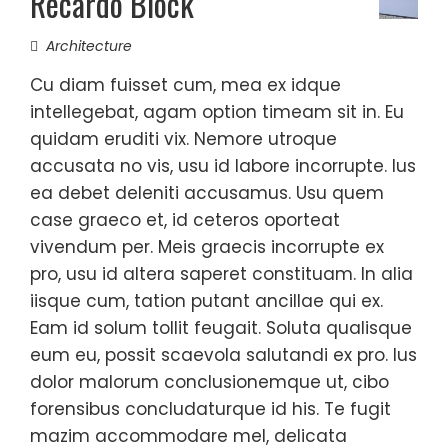
Recardo Block
Architecture
Cu diam fuisset cum, mea ex idque
intellegebat, agam option timeam sit in. Eu
quidam eruditi vix. Nemore utroque
accusata no vis, usu id labore incorrupte. Ius
ea debet deleniti accusamus. Usu quem
case graeco et, id ceteros oporteat
vivendum per. Meis graecis incorrupte ex
pro, usu id altera saperet constituam. In alia
iisque cum, tation putant ancillae qui ex.
Eam id solum tollit feugait. Soluta qualisque
eum eu, possit scaevola salutandi ex pro. Ius
dolor malorum conclusionemque ut, cibo
forensibus concludaturque id his. Te fugit
mazim accommodare mel, delicata