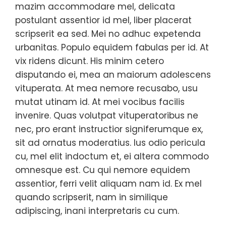
mazim accommodare mel, delicata
postulant assentior id mel, liber placerat
scripserit ea sed. Mei no adhuc expetenda
urbanitas. Populo equidem fabulas per id. At
vix ridens dicunt. His minim cetero
disputando ei, mea an maiorum adolescens
vituperata. At mea nemore recusabo, usu
mutat utinam id. At mei vocibus facilis
invenire. Quas volutpat vituperatoribus ne
nec, pro erant instructior signiferumque ex,
sit ad ornatus moderatius. Ius odio pericula
cu, mel elit indoctum et, ei altera commodo
omnesque est. Cu qui nemore equidem
assentior, ferri velit aliquam nam id. Ex mel
quando scripserit, nam in similique
adipiscing, inani interpretaris cu cum.